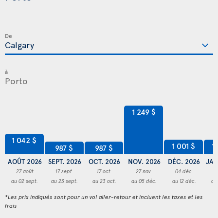
De
à
1 249 $
1 042 $
1 001 $
1
987 $
987 $
AOÛT 2026
SEPT. 2026
OCT. 2026
NOV. 2026
DÉC. 2026
JAN
27 août
17 sept.
17 oct.
27 nov.
04 déc.
2
au 02 sept.
au 23 sept.
au 23 oct.
au 05 déc.
au 12 déc.
au
*Les prix indiqués sont pour un vol aller-retour et incluent les taxes et les
frais