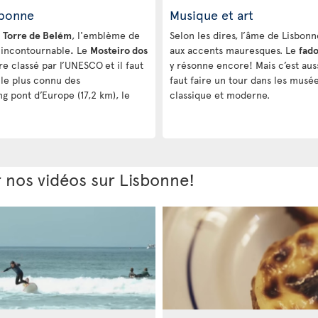
sbonne
Musique et art
a
Torre de Belém
, l'emblème de
Selon les dires, l’âme de Lisbon
 incontournable
.
Le
Mosteiro dos
aux accents mauresques. Le
fad
vre classé par l’UNESCO
et il faut
y résonne encore! Mais c’est auss
le plus connu des
faut faire un tour dans les musé
ng pont d’Europe (17,2 km), le
classique et moderne.
r nos vidéos sur Lisbonne!