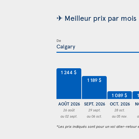
✈ Meilleur prix par mois
De
1 244 $
1 189 $
1 089 $
AOÛT 2026
SEPT. 2026
OCT. 2026
N
26 août
29 sept.
28 oct.
au 02 sept.
au 06 oct.
au 05 nov.
a
*Les prix indiqués sont pour un vol aller-retour e