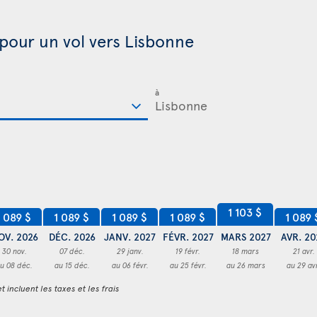
 pour un vol vers Lisbonne
à
1 103 $
1 089 $
1 089 $
1 089 $
1 089 $
1 089 
OV. 2026
DÉC. 2026
JANV. 2027
FÉVR. 2027
MARS 2027
AVR. 20
30 nov.
07 déc.
29 janv.
19 févr.
18 mars
21 avr.
u 08 déc.
au 15 déc.
au 06 févr.
au 25 févr.
au 26 mars
au 29 av
t incluent les taxes et les frais