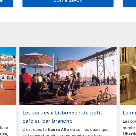
Les sorties à Lisbonne : du petit
Le m
café au bar branché
Les bo
place
nombr
C’est dans le
Bairro Alto
ou sur les quais que
aixa
,
Liberd
se trouvent le plus grand nombre de bars