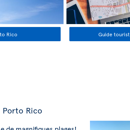
rto Rico
Guide touris
 Porto Rico
ue de magnifiques plages!