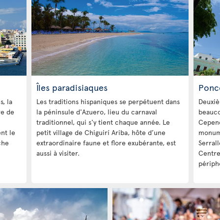
Îles paradisiaques
Ponc
, la
Les traditions hispaniques se perpétuent dans
Deuxièm
re de
la péninsule d'Azuero, lieu du carnaval
beauco
traditionnel, qui s'y tient chaque année. Le
Cepend
nt le
petit village de Chiguirí Ariba, hôte d’une
monume
che
extraordinaire faune et flore exubérante, est
Serral
aussi à visiter.
Centre
périphé