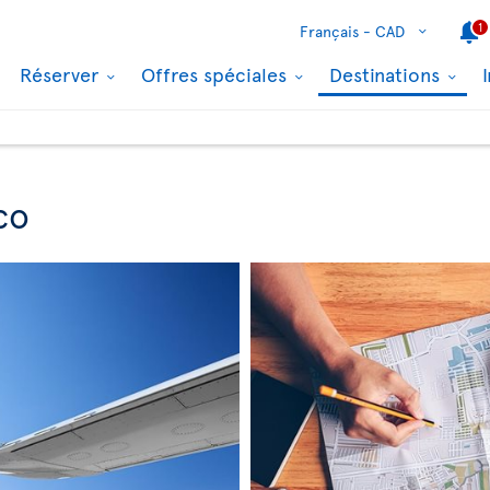
1
Français -
CAD
Réserver
Offres spéciales
Destinations
co