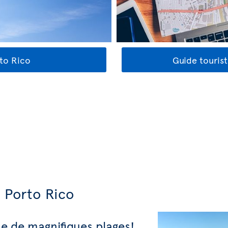
rto Rico
Guide touris
 Porto Rico
ue de magnifiques plages!