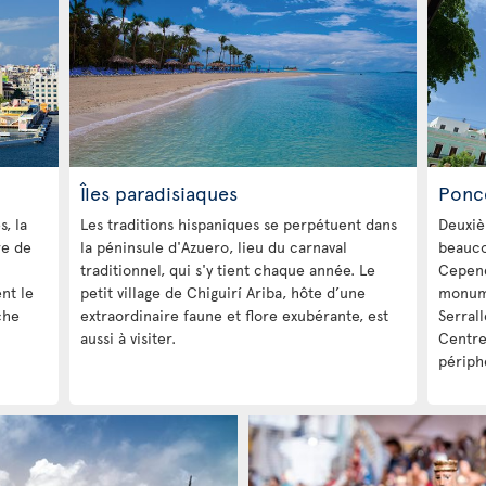
Îles paradisiaques
Ponc
, la
Les traditions hispaniques se perpétuent dans
Deuxièm
re de
la péninsule d'Azuero, lieu du carnaval
beauco
traditionnel, qui s'y tient chaque année. Le
Cepend
nt le
petit village de Chiguirí Ariba, hôte d’une
monume
che
extraordinaire faune et flore exubérante, est
Serral
aussi à visiter.
Centre
périphé