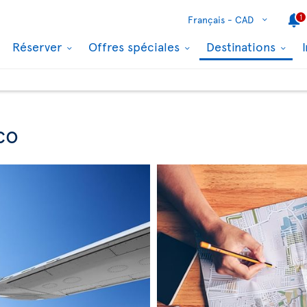
1
Français -
CAD
Réserver
Offres spéciales
Destinations
co