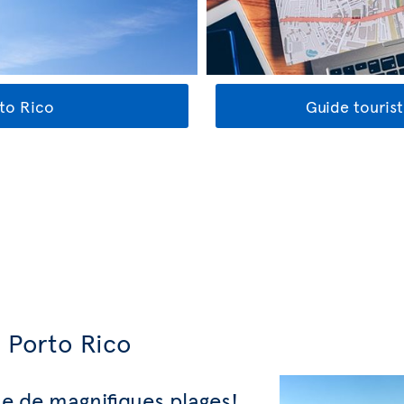
rto Rico
Guide touris
 Porto Rico
ue de magnifiques plages!