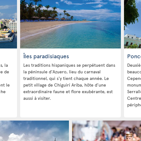
Îles paradisiaques
Ponc
, la
Les traditions hispaniques se perpétuent dans
Deuxièm
re de
la péninsule d'Azuero, lieu du carnaval
beauco
traditionnel, qui s'y tient chaque année. Le
Cepend
nt le
petit village de Chiguirí Ariba, hôte d’une
monume
che
extraordinaire faune et flore exubérante, est
Serral
aussi à visiter.
Centre
périphé