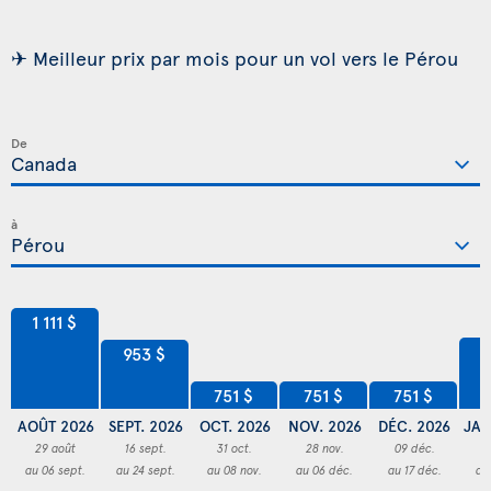
✈ Meilleur prix par mois pour un vol vers le Pérou
De
à
1 111 $
9
953 $
751 $
751 $
751 $
AOÛT 2026
SEPT. 2026
OCT. 2026
NOV. 2026
DÉC. 2026
JAN
29 août
16 sept.
31 oct.
28 nov.
09 déc.
2
au 06 sept.
au 24 sept.
au 08 nov.
au 06 déc.
au 17 déc.
au