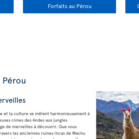
Forfaits au Pérou
u Pérou
rveilles
ire et la culture se mêlent harmonieusement à
euses cimes des Andes aux jungles
rge de merveilles à découvrir. Que vous
travers les anciennes ruines incas de Machu