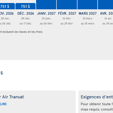
751 $
751 $
OV. 2026
DÉC. 2026
JANV. 2027
FÉVR. 2027
MARS 2027
AVR. 20
28 nov.
09 déc.
29 janv.
16 févr.
10 mars
16 avr.
u 06 déc.
au 17 déc.
au 06 févr.
au 24 févr.
au 18 mars
au 24 av
t incluent les taxes et les frais
es
 Air Transat
Exigences d'ent
LIM)
Pour obtenir toute l
visas requis, consul