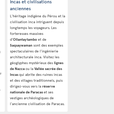
Incas et civilisations
anciennes
L'héritage indigène du Pérou et la
civilisation inca intriguent depuis
longtemps les voyageurs. Les
forteresses massives
d’
Ollantaytambo
et de
Saqsaywaman
sont des exemples
spectaculaires de l'ingénierie
x
architecturale inca. Visitez les
géoglyphes mystérieux des
lignes
de Nazca
ou la
Vallée sacrée des
u
Incas
qui abrite des ruines incas
et des villages traditionnels, puis
dirigez-vous vers la
réserve
.
nationale de Paracas
et ses
vestiges archéologiques de
l'ancienne civilisation de Paracas.