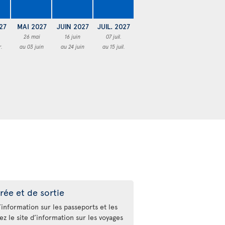
27
MAI 2027
JUIN 2027
JUIL. 2027
26 mai
16 juin
07 juil.
r.
au 03 juin
au 24 juin
au 15 juil.
rée et de sortie
’information sur les passeports et les
tez le site d’information sur les voyages