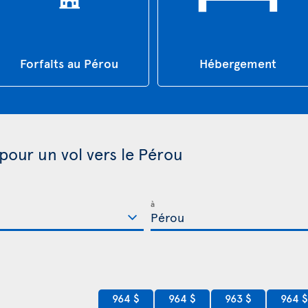
Forfaits au Pérou
Hébergement
pour un vol vers le Pérou
à
964 $
964 $
964 
963 $