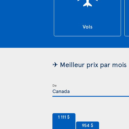
Vols
✈ Meilleur prix par mois 
De
1 111 $
954 $