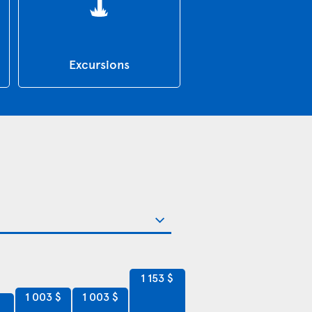
Excursions
1 153 $
1 003 $
1 003 $
$