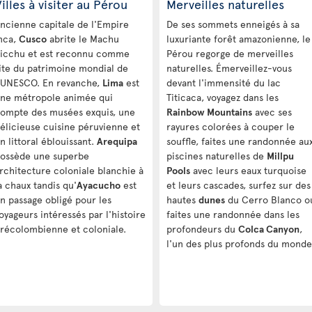
illes à visiter au Pérou
Merveilles naturelles
ncienne capitale de l'Empire
De ses sommets enneigés à sa
nca,
Cusco
abrite le Machu
luxuriante forêt amazonienne, le
icchu et est reconnu comme
Pérou regorge de merveilles
ite du patrimoine mondial de
naturelles. Émerveillez-vous
'UNESCO. En revanche,
Lima
est
devant l'immensité du lac
ne métropole animée qui
Titicaca, voyagez dans les
ompte des musées exquis, une
Rainbow Mountains
avec ses
élicieuse cuisine péruvienne et
rayures colorées à couper le
n littoral éblouissant.
Arequipa
souffle, faites une randonnée au
ossède une superbe
piscines naturelles de
Millpu
rchitecture coloniale blanchie à
Pools
avec leurs eaux turquoise
a chaux tandis qu'
Ayacucho
est
et leurs cascades, surfez sur des
n passage obligé pour les
hautes
dunes
du Cerro Blanco o
oyageurs intéressés par l'histoire
faites une randonnée dans les
récolombienne et coloniale.
profondeurs du
Colca Canyon
,
l'un des plus profonds du monde