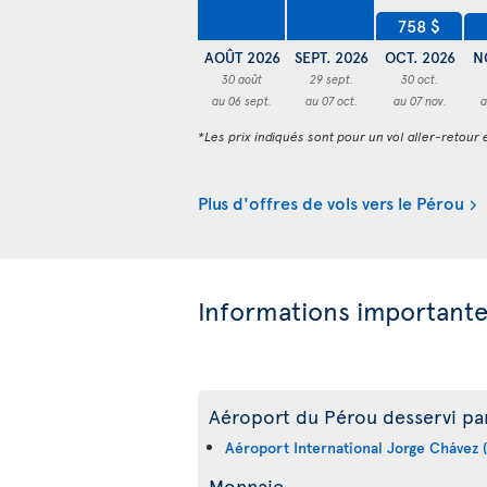
758 $
AOÛT 2026
SEPT. 2026
OCT. 2026
N
30 août
29 sept.
30 oct.
au 06 sept.
au 07 oct.
au 07 nov.
a
*Les prix indiqués sont pour un vol aller-retour e
Plus d'offres de vols vers le Pérou
Informations important
Aéroport du Pérou desservi par
Aéroport International Jorge Chávez (
Monnaie