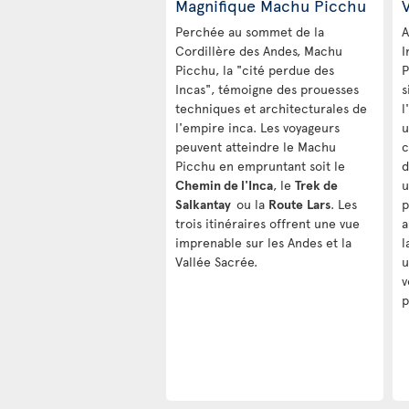
Magnifique Machu Picchu
V
Perchée au sommet de la
A
Cordillère des Andes, Machu
I
Picchu, la "cité perdue des
P
Incas", témoigne des prouesses
s
techniques et architecturales de
l
l'empire inca. Les voyageurs
u
peuvent atteindre le Machu
c
Picchu en empruntant soit le
d
Chemin de l'Inca
, le
Trek de
u
Salkantay
ou la
Route
Lars
. Les
p
trois itinéraires offrent une vue
a
imprenable sur les Andes et la
l
Vallée Sacrée.
u
v
p