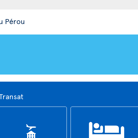
au Pérou
Transat