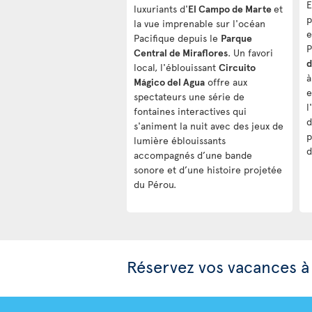
E
luxuriants d'
El Campo de Marte
et
p
la vue imprenable sur l'océan
e
Pacifique depuis le
Parque
P
Central de Miraflores
. Un favori
d
local, l'éblouissant
Circuito
à
Mágico del Agua
offre aux
e
spectateurs une série de
l
fontaines interactives qui
d
s'animent la nuit avec des jeux de
p
lumière éblouissants
d
accompagnés d’une bande
sonore et d’une histoire projetée
du Pérou.
Réservez vos vacances à