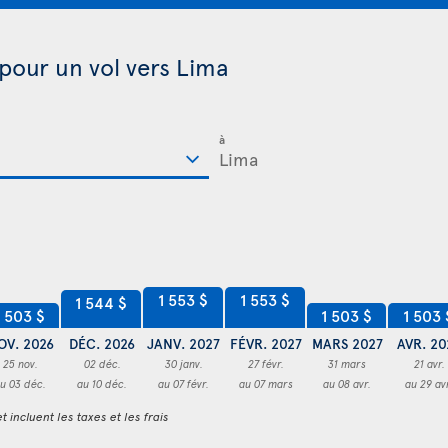
 pour un vol vers Lima
à
1 553 $
1 553 $
1 544 $
1 503 $
1 503 $
1 503 
OV. 2026
DÉC. 2026
JANV. 2027
FÉVR. 2027
MARS 2027
AVR. 20
25 nov.
02 déc.
30 janv.
27 févr.
31 mars
21 avr.
u 03 déc.
au 10 déc.
au 07 févr.
au 07 mars
au 08 avr.
au 29 av
t incluent les taxes et les frais