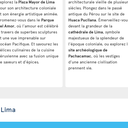
xplorez la
Plaza Mayor de Lima
architecturale vieille de plusieu
our son architecture coloniale
siècles. Plongez dans le passé
t son énergie artistique animée.
antique du Pérou sur le site de
romenez-vous dans le
Parque
Huaca Pucllana
. Émerveillez-vou
el Amor
, où l'amour est célébré
devant la grandeur de la
 travers de superbes sculptures
cathédrale de Lima
, symbole
t une vue imprenable sur
majestueux de la splendeur de
'océan Pacifique. Et savourez les
l'époque coloniale, ou explorez 
élices culinaires de la cuisine
site archéologique de
éruvienne avec sa fusion unique
Pachacamac
, où les vestiges
e saveurs et d'épices.
d'une ancienne civilisation
prennent vie.
 Lima