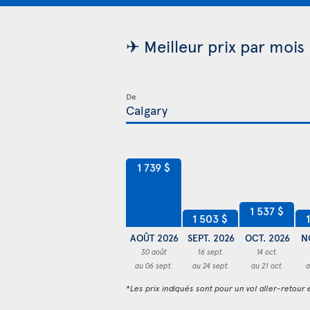
✈ Meilleur prix par mois
De
1 739 $
1 537 $
1 503 $
AOÛT 2026
SEPT. 2026
OCT. 2026
N
30 août
16 sept.
14 oct.
au 06 sept.
au 24 sept.
au 21 oct.
a
*Les prix indiqués sont pour un vol aller-retour e