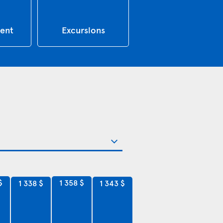
ent
Excursions
$
1 358 $
1 343 $
1 338 $