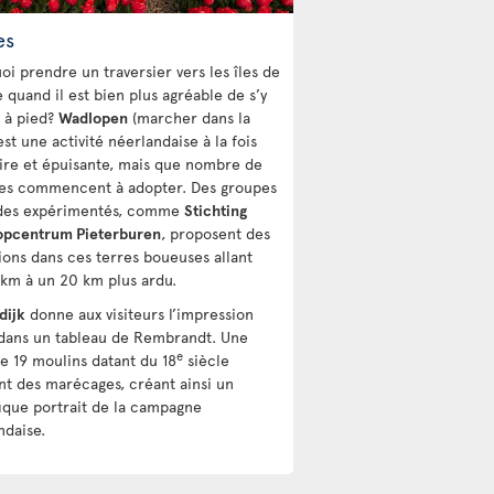
es
oi prendre un traversier vers les îles de
e quand il est bien plus agréable de s’y
 à pied?
Wadlopen
(marcher dans la
st une activité néerlandaise à la fois
ire et épuisante, mais que nombre de
tes commencent à adopter. Des groupes
des expérimentés, comme
Stichting
pcentrum Pieterburen
, proposent des
ions dans ces terres boueuses allant
 km à un 20 km plus ardu.
dijk
donne aux visiteurs l’impression
 dans un tableau de Rembrandt. Une
e
de 19 moulins datant du 18
siècle
ent des marécages, créant ainsi un
ique portrait de la campagne
ndaise.