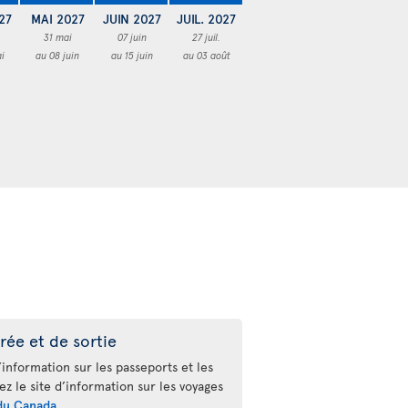
27
MAI 2027
JUIN 2027
JUIL. 2027
31 mai
07 juin
27 juil.
i
au 08 juin
au 15 juin
au 03 août
rée et de sortie
’information sur les passeports et les
tez le site d’information sur les voyages
du Canada
.