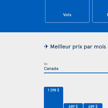
Vols
✈ Meilleur prix par mois
De
1 298 $
689 $
689 $