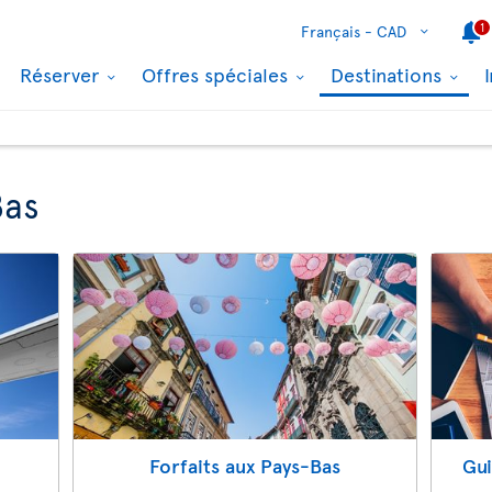
1
Français -
CAD
Réserver
Offres spéciales
Destinations
Bas
Forfaits aux Pays-Bas
Gui