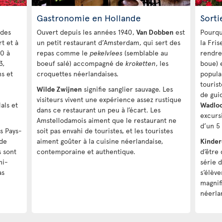
Gastronomie en Hollande
Sorti
 des
Ouvert depuis les années 1940,
Van Dobben
est
Pourqu
rt et à
un petit restaurant d’Amsterdam, qui sert des
la Fris
00 à
repas comme le
pekelvlees
(semblable au
rendre
3,
boeuf salé) accompagné de
kroketten
, les
boue) e
ns et
croquettes néerlandaises.
popula
touris
Wilde Zwijnen
signifie sanglier sauvage. Les
de gui
visiteurs vivent une expérience assez rustique
als et
Wadloo
dans ce restaurant un peu à l’écart. Les
excurs
Amstellodamois aiment que le restaurant ne
d’un 5
es Pays-
soit pas envahi de touristes, et les touristes
 de
aiment goûter à la cuisine néerlandaise,
Kinder
s sont
contemporaine et authentique.
d’être
mi-
série 
as
s’élèv
magnif
néerla