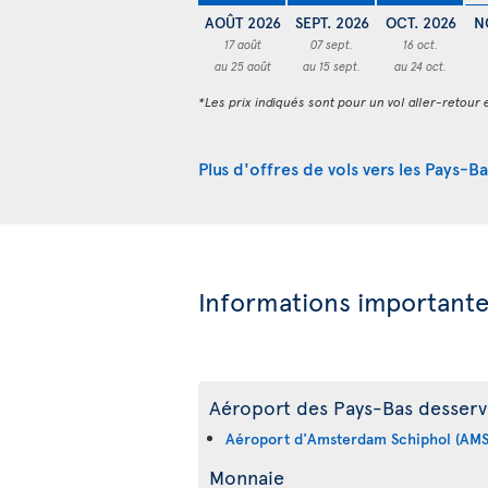
AOÛT 2026
SEPT. 2026
OCT. 2026
N
17 août
07 sept.
16 oct.
au 25 août
au 15 sept.
au 24 oct.
*Les prix indiqués sont pour un vol aller-retour e
Plus d'offres de vols vers les Pays-Ba
Informations important
Aéroport des Pays-Bas desservi
Aéroport d'Amsterdam Schiphol (AMS
Monnaie