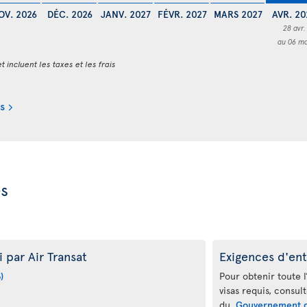
OV. 2026
DÉC. 2026
JANV. 2027
FÉVR. 2027
MARS 2027
AVR. 20
28 avr.
au 06 ma
t incluent les taxes et les frais
s
es
 par Air Transat
Exigences d'ent
)
Pour obtenir toute l
visas requis, consul
du
Gouvernement 