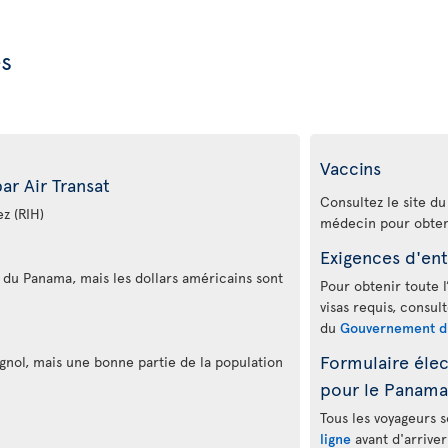
es
Vaccins
r Air Transat
Consultez le site d
z (RIH)
médecin pour obteni
Exigences d'ent
e du Panama, mais les dollars américains sont
Pour obtenir toute l
visas requis, consul
du
Gouvernement d
Formulaire élec
agnol, mais une bonne partie de la population
pour le Panama
Tous les voyageurs 
ligne
avant d'arriver