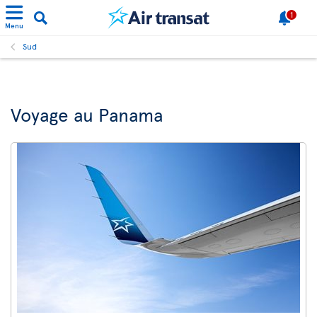
1
Menu
Sud
Voyage au Panama