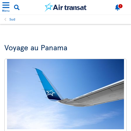
1
Menu
Sud
Voyage au Panama