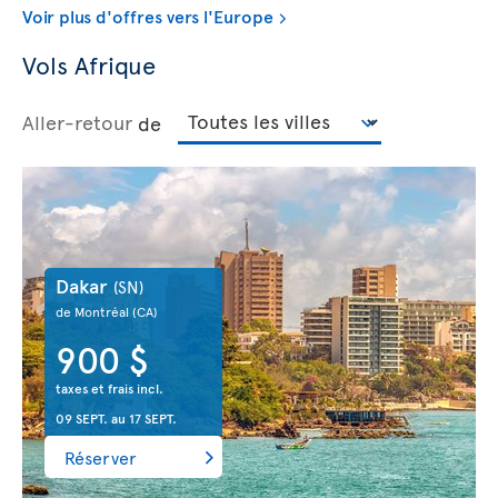
Voir plus d'offres vers l'Europe
Vols Afrique
Aller-retour
de
Dakar
(SN)
de Montréal
(CA)
900 $
taxes et frais incl.
09 SEPT.
au
17 SEPT.
Réserver