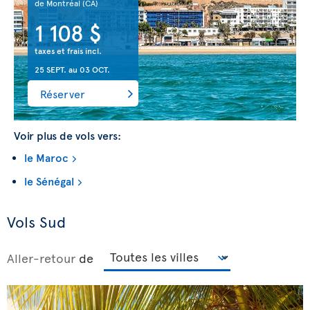
de Montréal
(CA)
1 108 $
taxes et frais incl.
25 SEPT.
au
03 OCT.
Réserver
Voir plus de vols vers:
le Maroc
le Sénégal
Vols Sud
Aller-retour
de