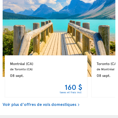
Montréal 
(CA)
Toronto 
(CA)
de Toronto 
(CA)
de Montréal 
(
08 sept.
08 sept.
160 $
taxes et frais incl.
Voir plus d'offres de vols domestiques