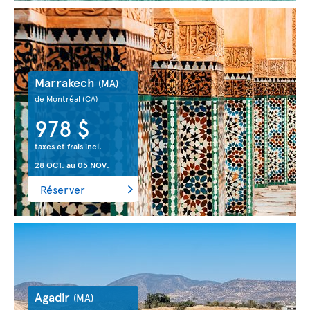
Marrakech
(MA)
de Montréal
(CA)
978 $
taxes et frais incl.
28 OCT.
au
05 NOV.
Réserver
Agadir
(MA)