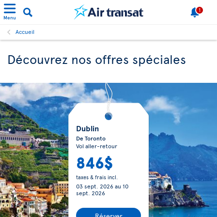
1
Menu
Accueil
Découvrez nos offres spéciales
Dublin
De Toronto
Vol aller-retour
846$
taxes & frais incl.
03 sept. 2026
au
10
sept. 2026
Réserver