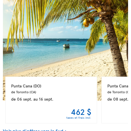
Punta Cana 
(DO)
Punta Cana 
de Toronto 
(CA)
de Toronto 
(CA
de
06 sept.
au
16 sept.
de
08 sept.
462 $
taxes et frais incl.
Voir plus d'offres vers le Sud