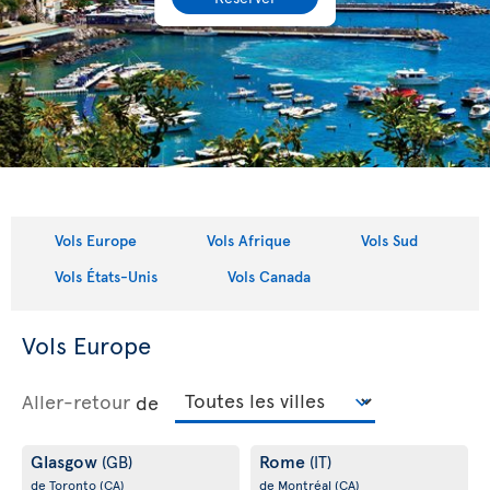
Vols Europe
Vols Afrique
Vols Sud
Vols États-Unis
Vols Canada
Vols Europe
Aller-retour
de
Glasgow
Rome
(GB)
(IT)
de Toronto
(CA)
de Montréal
(CA)