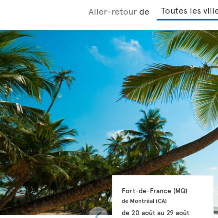
Aller-retour
de
Fort-de-France 
(MQ)
de Montréal 
(CA)
de
20 août
au
29 août