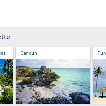
ette
les
Cancun
Pun