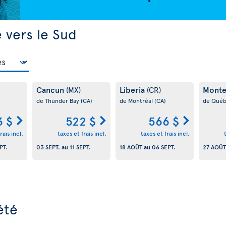
 vers le Sud
Cancun
Liberia
Monte
(MX)
(CR)
de Thunder Bay
(CA)
de Montréal
(CA)
de Qué
3 $
522 $
566 $
rais incl.
taxes et frais incl.
taxes et frais incl.
PT.
03 SEPT.
au
11 SEPT.
18 AOÛT
au
06 SEPT.
27 AOÛT
été