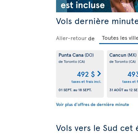
Vols dernière minute
Aller-retour
de
Punta Cana
Cancun
(DO)
(MX)
de Toronto
(CA)
de Toronto
(CA)
492 $
49
taxes et frais incl.
taxes et f
01 SEPT.
au
18 SEPT.
31 AOÛT
au
12 SE
Voir plus d'offres de dernière minute
Vols vers le Sud cet 