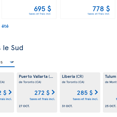
695 $
778 $
taxes et frais incl.
taxes et frais incl.
t été
s le Sud
Puerto Vallarta
Liberia
Tulu
(MX)
(CR)
(CA)
de Toronto
(CA)
de Toronto
(CA)
de Mont
2 $
272 $
285 $
rais incl.
taxes et frais incl.
taxes et frais incl.
27 OCT.
31 OCT.
25 OCT.