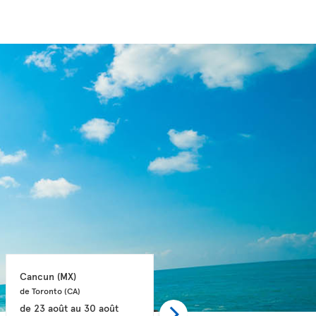
Cancun 
(MX)
Cancun 
(MX)
de Toronto 
(CA)
de Toronto 
(CA)
de
23 août
au
30 août
de
24 août
au
30 août