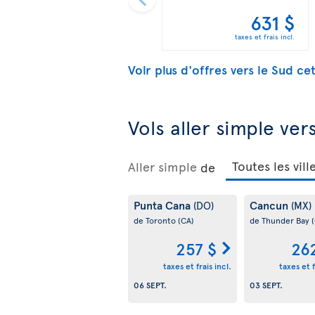
631 $
taxes et frais incl.
Voir plus d'offres vers le Sud ce
Vols aller simple ver
Aller simple
de
Punta Cana
Cancun
(DO)
(MX)
de Toronto
(CA)
de Thunder Bay
257 $
26
taxes et frais incl.
taxes et f
06 SEPT.
03 SEPT.