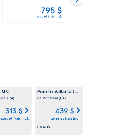
795 $
795 $
taxes et frais incl.
taxes et frais incl.
m
Puerto Vallarta
(MX)
(MX)
réal
(CA)
de Montréal
(CA)
313 $
439 $
taxes et frais incl.
taxes et frais incl.
05 NOV.