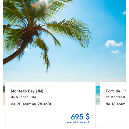
Montego Bay 
(JM)
Fort-de-Fra
de Québec 
(CA)
de Montréal 
(
de
20 août
au
28 août
de
16 août
a
695 $
taxes et frais incl.