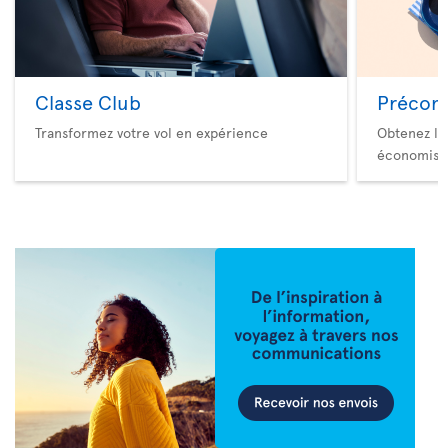
Classe Club
Précom
Transformez votre vol en expérience
Obtenez le
économise