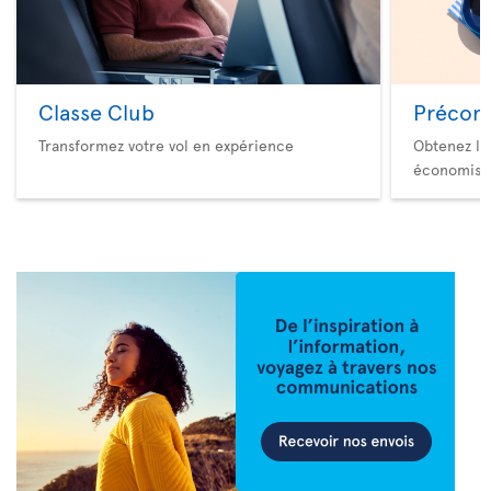
Classe Club
Précom
Transformez votre vol en expérience
Obtenez le
économise