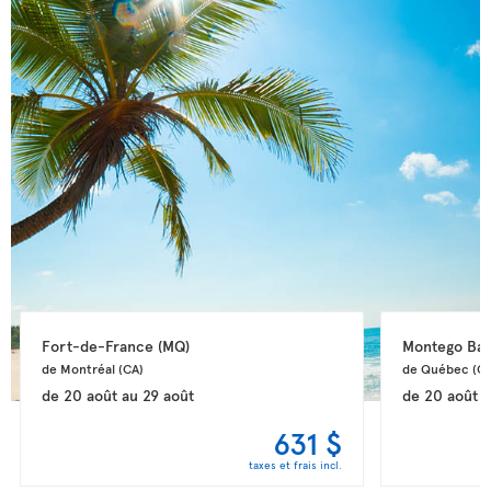
Fort-de-France 
(MQ)
Montego Bay
de Montréal 
(CA)
de Québec 
(CA
de
20 août
au
29 août
de
20 août
a
631 $
taxes et frais incl.