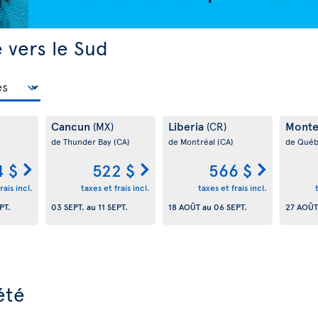
 vers le Sud
Cancun
Liberia
Monte
(MX)
(CR)
de Thunder Bay
(CA)
de Montréal
(CA)
de Qué
4 $
522 $
566 $
rais incl.
taxes et frais incl.
taxes et frais incl.
PT.
03 SEPT.
au
11 SEPT.
18 AOÛT
au
06 SEPT.
27 AOÛT
été