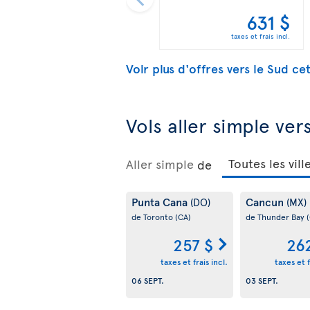
631 $
taxes et frais incl.
Voir plus d'offres vers le Sud ce
Vols aller simple ver
Aller simple
de
Punta Cana
Cancun
(DO)
(MX)
de Toronto
(CA)
de Thunder Bay
257 $
26
taxes et frais incl.
taxes et f
06 SEPT.
03 SEPT.