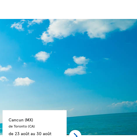
Cancun 
(MX)
Cancun 
(MX)
de Toronto 
(CA)
de Toronto 
(CA)
de
23 août
au
30 août
de
24 août
au
30 août