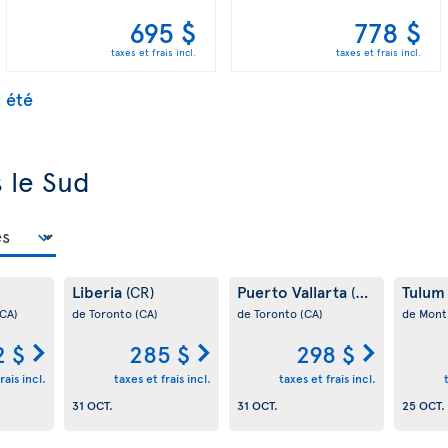
695 $
778 $
taxes et frais incl.
taxes et frais incl.
t été
s le Sud
Liberia
Puerto Vallarta
Tulu
(CR)
(MX)
(CA)
de Toronto
(CA)
de Toronto
(CA)
de Mont
2 $
285 $
298 $
rais incl.
taxes et frais incl.
taxes et frais incl.
31 OCT.
31 OCT.
25 OCT.