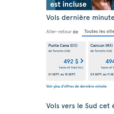
Vols dernière minute
Aller-retour
de
Punta Cana
Cancun
(DO)
(MX)
de Toronto
(CA)
de Toronto
(CA)
492 $
49
taxes et frais incl.
taxes et f
01 SEPT.
au
18 SEPT.
03 SEPT.
au
11 SE
Voir plus d'offres de dernière minute
Vols vers le Sud cet 