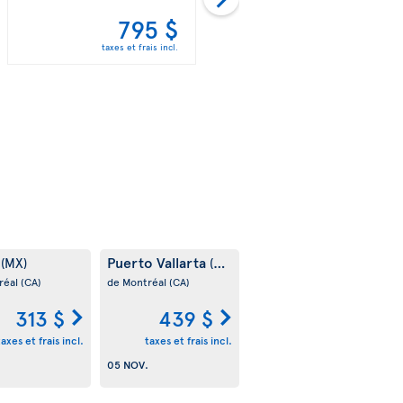
795 $
795 $
taxes et frais incl.
taxes et frais incl.
m
Puerto Vallarta
(MX)
(MX)
réal
(CA)
de Montréal
(CA)
313 $
439 $
taxes et frais incl.
taxes et frais incl.
05 NOV.