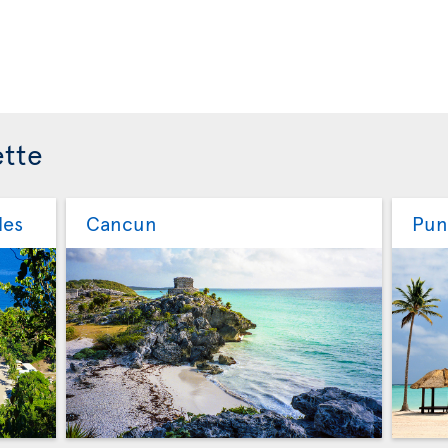
ette
les
Cancun
Pun