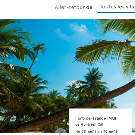
Aller-retour
de
Fort-de-France 
(MQ)
de Montréal 
(CA)
de
20 août
au
29 août