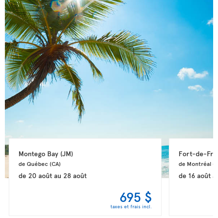
Montego Bay 
(JM)
Fort-de-Fra
de Québec 
(CA)
de Montréal 
(
de
20 août
au
28 août
de
16 août
a
695 $
taxes et frais incl.