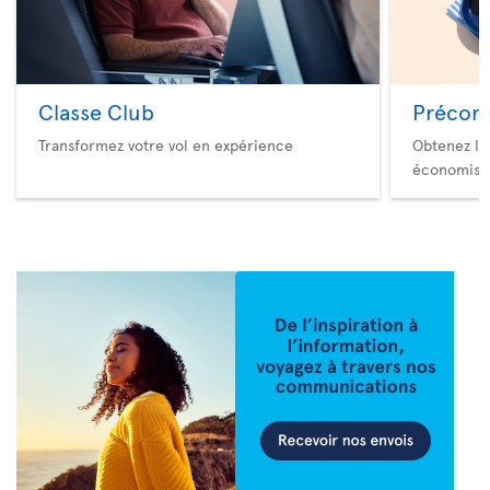
Classe Club
Précom
Transformez votre vol en expérience
Obtenez le
économise