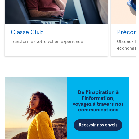
Classe Club
Précom
Transformez votre vol en expérience
Obtenez le
économise