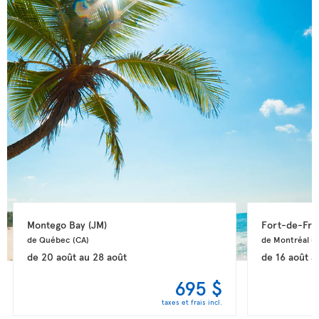
Montego Bay 
(JM)
Fort-de-Fra
de Québec 
(CA)
de Montréal 
(
de
20 août
au
28 août
de
16 août
a
695 $
taxes et frais incl.