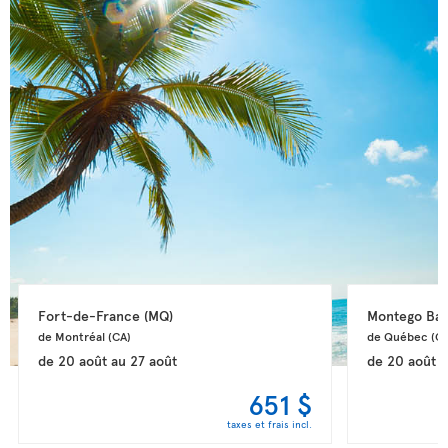
Fort-de-France 
(MQ)
Montego Bay
de Montréal 
(CA)
de Québec 
(CA
de
20 août
au
27 août
de
20 août
a
651 $
taxes et frais incl.