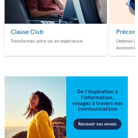
Classe Club
Précom
Transformez votre vol en expérience
Obtenez le
économise