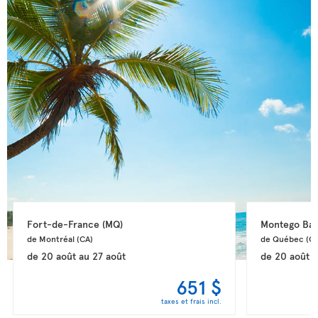
Fort-de-France 
(MQ)
Montego Bay
de Montréal 
(CA)
de Québec 
(CA
de
20 août
au
27 août
de
20 août
a
651 $
taxes et frais incl.