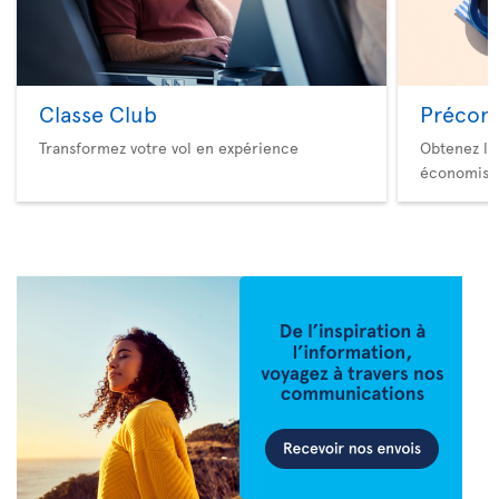
Classe Club
Précom
Transformez votre vol en expérience
Obtenez le
économise