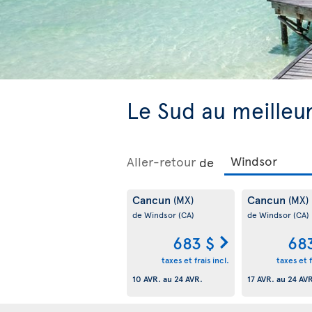
Le Sud au meilleur
Aller-retour
de
Cancun
Cancun
(MX)
(MX)
de Windsor
(CA)
de Windsor
(CA)
683 $
68
taxes et frais incl.
taxes et f
10 AVR.
au
24 AVR.
17 AVR.
au
24 AV