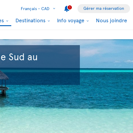
1
Gérer ma réservation
Français -
CAD
les
Destinations
Info voyage
Nous joindre
le Sud au