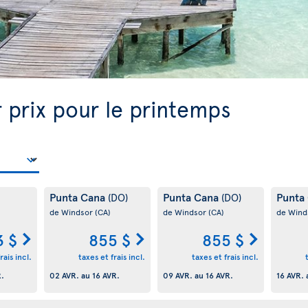
 prix pour le printemps
Punta Cana
Punta Cana
Punta
(DO)
(DO)
de Windsor
(CA)
de Windsor
(CA)
de Wind
3 $
855 $
855 $
rais incl.
taxes et frais incl.
taxes et frais incl.
R.
02 AVR.
au
16 AVR.
09 AVR.
au
16 AVR.
16 AVR.