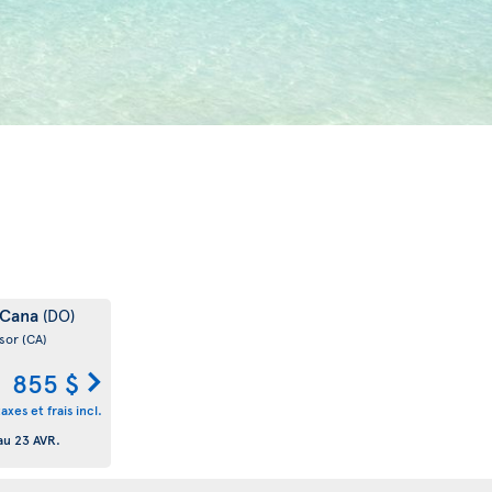
 Cana
(DO)
sor
(CA)
855 $
taxes et frais incl.
au
23 AVR.