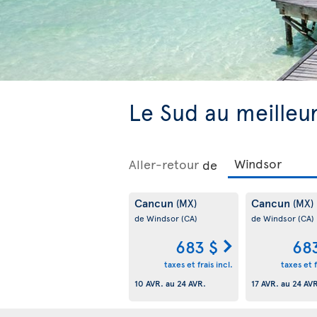
Le Sud au meilleur
Aller-retour
de
Cancun
Cancun
(MX)
(MX)
de Windsor
(CA)
de Windsor
(CA)
683 $
68
taxes et frais incl.
taxes et f
10 AVR.
au
24 AVR.
17 AVR.
au
24 AV