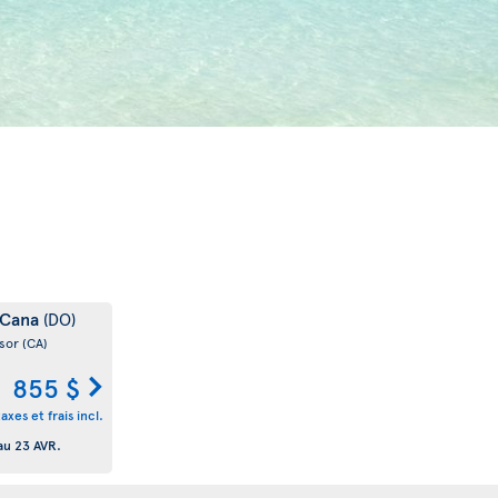
 Cana
(DO)
sor
(CA)
855 $
taxes et frais incl.
au
23 AVR.