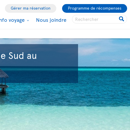
Gérer ma réservation
Programme de récompenses
Info voyage
Nous joindre
le Sud au