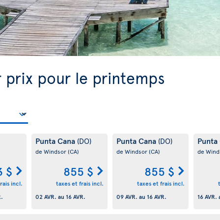
 prix pour le printemps
Punta Cana
Punta Cana
Punta
(DO)
(DO)
de Windsor
(CA)
de Windsor
(CA)
de Wind
3 $
855 $
855 $
rais incl.
taxes et frais incl.
taxes et frais incl.
R.
02 AVR.
au
16 AVR.
09 AVR.
au
16 AVR.
16 AVR.