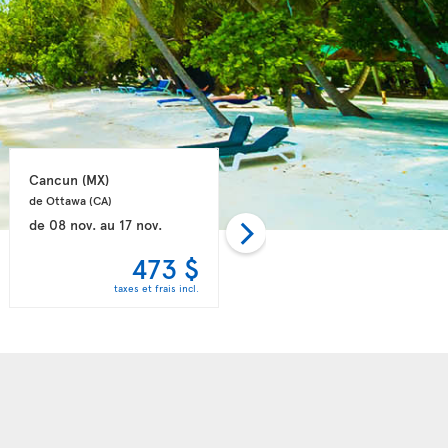
Cancun 
(MX)
Liberia 
(CR)
de Ottawa 
(CA)
de Toronto 
(CA)
de
08 nov.
au
17 nov.
de
05 déc.
au
15 déc.
473 $
496 $
taxes et frais incl.
taxes et frais incl.