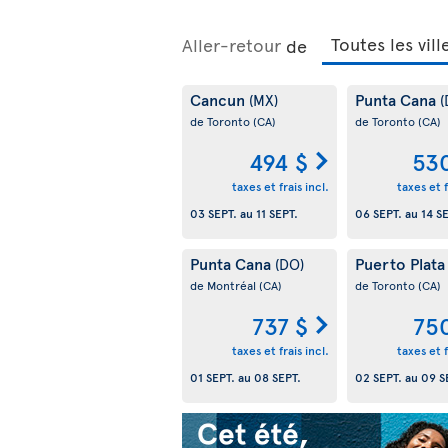
Aller-retour
de
Cancun
Punta Cana
(MX)
(
de Toronto
(CA)
de Toronto
(CA)
494 $
53
taxes et frais incl.
taxes et f
03 SEPT.
au
11 SEPT.
06 SEPT.
au
14 S
Punta Cana
Puerto Plat
(DO)
de Montréal
(CA)
de Toronto
(CA)
737 $
75
taxes et frais incl.
taxes et f
01 SEPT.
au
08 SEPT.
02 SEPT.
au
09 S