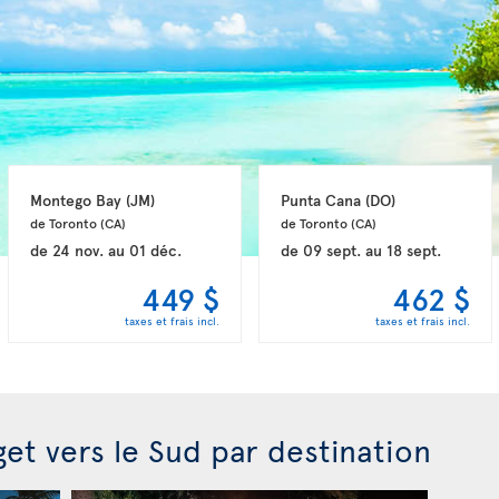
Montego Bay 
(JM)
Punta Cana 
(DO)
de Toronto 
(CA)
de Toronto 
(CA)
de
24 nov.
au
01 déc.
de
09 sept.
au
18 sept.
449 $
462 $
taxes et frais incl.
taxes et frais incl.
get vers le Sud par destination