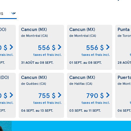
Cancun
Cancun
Punta
DO)
(MX)
(MX)
de Montréal
(CA)
de Montréal
(CA)
de Toro
0 $
556 $
556 $
rais incl.
taxes et frais incl.
taxes et frais incl.
EPT.
31 AOÛT
au
08 SEPT.
01 SEPT.
au
08 SEPT.
28 AOÛ
a
Cancun
Cancun
Puert
(DO)
(MX)
(MX)
de Québec
(CA)
de Halifax
(CA)
de Mont
0 $
755 $
790 $
rais incl.
taxes et frais incl.
taxes et frais incl.
EPT.
06 SEPT.
au
13 SEPT.
03 SEPT.
au
11 SEPT.
06 SEPT