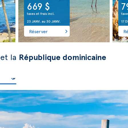
669 $
7
taxes et frais incl.
taxe
23 JANV.
au
30 JANV.
17 D
Réserver
R
et la
République dominicaine