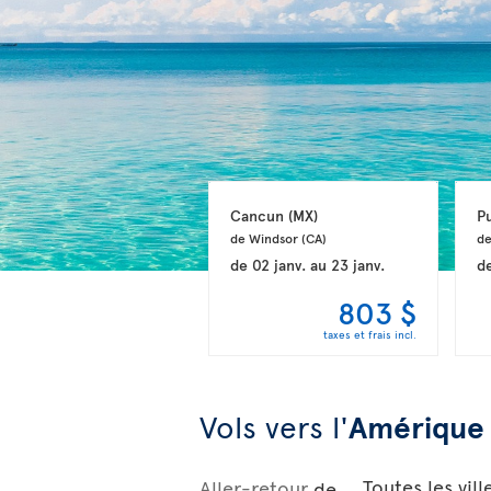
Cancun 
(MX)
P
de Windsor 
(CA)
de
de
02 janv.
au
23 janv.
d
803 $
taxes et frais incl.
Vols vers l'
Amérique 
Aller-retour
de