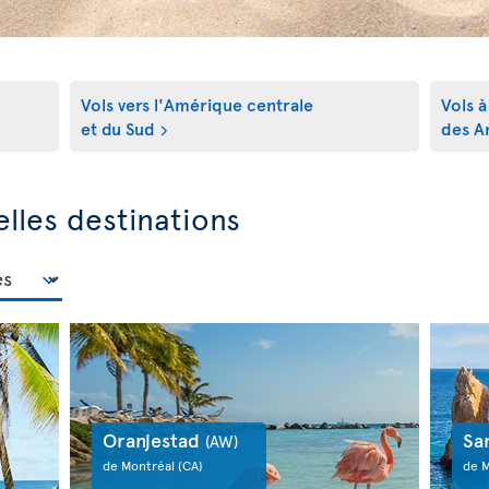
Vols vers l'Amérique centrale
Vols à
et du Sud
des An
lles destinations
Oranjestad
Sa
(AW)
de Montréal
(CA)
de 