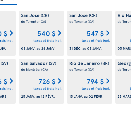
San Jose
San Jose
Rio Ha
(CR)
(CR)
de Toronto
(CA)
de Toronto
(CA)
de Toro
 $
540 $
547 $
rais incl.
taxes et frais incl.
taxes et frais incl.
ANV.
08 JANV.
au
26 JANV.
31 DÉC.
au
08 JANV.
03 MAR
r
San Salvador
Rio de Janeiro
Geor
(SV)
(SV)
(BR)
de Montréal
(CA)
de Toronto
(CA)
de Toro
6 $
726 $
794 $
rais incl.
taxes et frais incl.
taxes et frais incl.
MARS
25 JANV.
au
12 FÉVR.
13 JANV.
au
02 FÉVR.
23 MAR