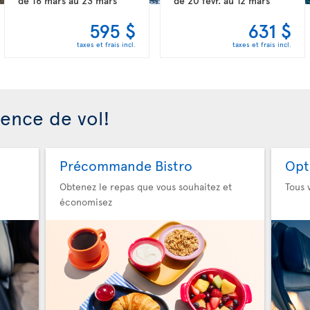
de
16 mars
au
23 mars
de
20 févr.
au
12 mars
595 $
631 $
taxes et frais incl.
taxes et frais incl.
ience de vol!
Précommande Bistro
Opt
Obtenez le repas que vous souhaitez et
Tous 
économisez