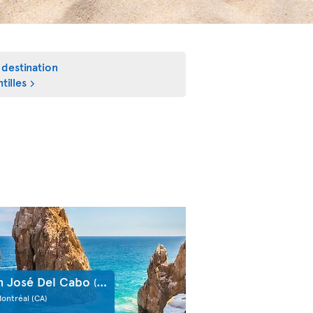
 destination
tilles
n José Del Cabo
(MX)
Montréal
(CA)