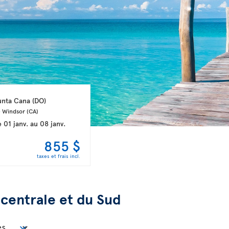
unta Cana 
(DO)
 Windsor 
(CA)
e
01 janv.
au
08 janv.
855 $
taxes et frais incl.
centrale et du Sud