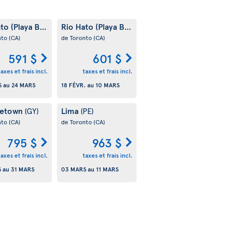
to (Playa Blanca)
Rio Hato (Playa Blanca)
(PA)
(PA)
nto
(CA)
de Toronto
(CA)
591 $
601 $
taxes et frais incl.
taxes et frais incl.
S
au
24 MARS
18 FÉVR.
au
10 MARS
getown
Lima
(GY)
(PE)
nto
(CA)
de Toronto
(CA)
795 $
963 $
taxes et frais incl.
taxes et frais incl.
S
au
31 MARS
03 MARS
au
11 MARS