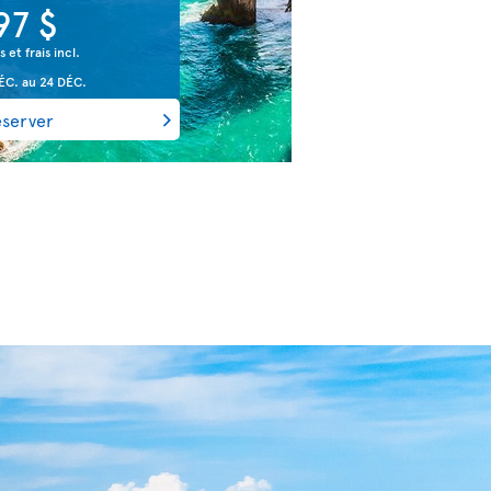
97 $
s et frais incl.
ÉC.
au
24 DÉC.
éserver