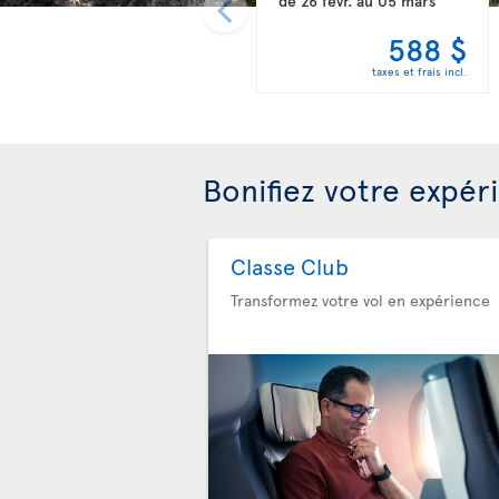
de
26 févr.
au
05 mars
588 $
taxes et frais incl.
Bonifiez votre expér
Classe Club
Transformez votre vol en expérience