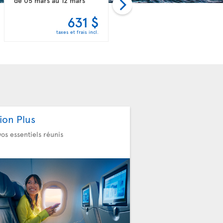
de
05 mars
au
12 mars
de
09 janv.
au
16 janv.
631 $
637 $
taxes et frais incl.
taxes et frais incl.
ion Plus
vos essentiels réunis