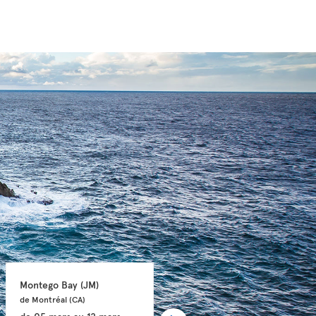
Montego Bay 
(JM)
Philipsburg 
(SX)
de Montréal 
(CA)
de Montréal 
(CA)