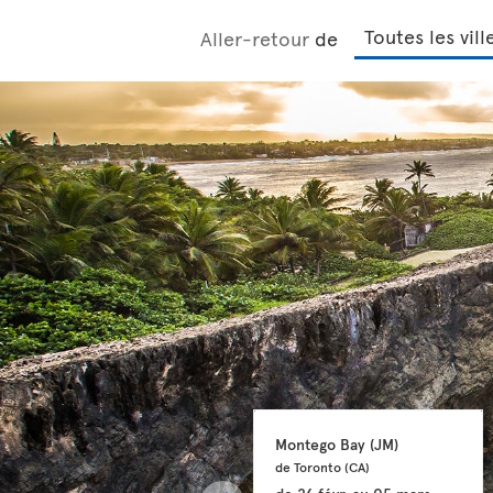
Aller-retour
de
Montego Bay 
(JM)
de Toronto 
(CA)