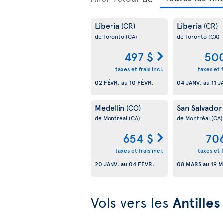
Liberia
Liberia
(CR)
(CR)
de Toronto
(CA)
de Toronto
(CA)
497 $
500
taxes et frais incl.
taxes et f
02 FÉVR.
au
10 FÉVR.
04 JANV.
au
11 J
Medellín
San Salvado
(CO)
de Montréal
(CA)
de Montréal
(CA)
654 $
70
taxes et frais incl.
taxes et f
20 JANV.
au
04 FÉVR.
08 MARS
au
19 
Vols vers les
Antilles