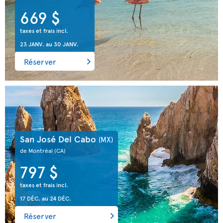
669 $
taxes et frais incl.
23 JANV.
au
30 JANV.
Réserver
San José Del Cabo
(MX)
de Montréal
(CA)
797 $
taxes et frais incl.
17 DÉC.
au
24 DÉC.
Réserver