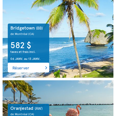
Bridgetown
(BB)
de Montréal
(CA)
582 $
taxes et frais incl.
06 JANV.
au
13 JANV.
Réserver
Oranjestad
(AW)
de Montréal
(CA)