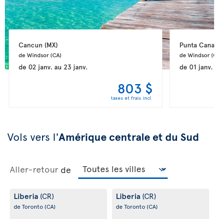
Cancun 
(MX)
Punta Cana 
de Windsor 
(CA)
de Windsor 
(C
de
02 janv.
au
23 janv.
de
01 janv.
a
803 $
taxes et frais incl.
Vols vers l'
Amérique centrale et du Sud
Aller-retour
de
Liberia
Liberia
(CR)
(CR)
de Toronto
(CA)
de Toronto
(CA)