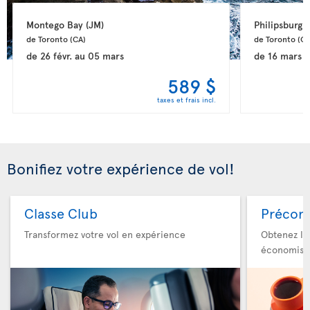
Montego Bay 
(JM)
Philipsburg 
(
de Toronto 
(CA)
de Toronto 
(CA
de
26 févr.
au
05 mars
de
16 mars
a
589 $
taxes et frais incl.
Bonifiez votre expérience de vol!
Classe Club
Précom
Transformez votre vol en expérience
Obtenez le
économise