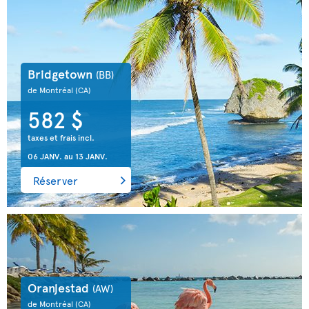
Bridgetown
(BB)
de Montréal
(CA)
582 $
taxes et frais incl.
06 JANV.
au
13 JANV.
Réserver
Oranjestad
(AW)
de Montréal
(CA)