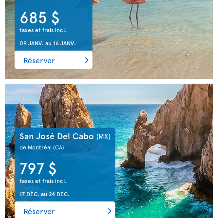
685 $
taxes et frais incl.
09 JANV.
au
16 JANV.
Réserver
San José Del Cabo
(MX)
de Montréal
(CA)
797 $
taxes et frais incl.
17 DÉC.
au
24 DÉC.
Réserver