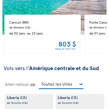
Cancun 
(MX)
Punta Cana 
de Windsor 
(CA)
de Windsor 
(C
de
02 janv.
au
23 janv.
de
01 janv.
a
803 $
taxes et frais incl.
Vols vers l'
Amérique centrale et du Sud
Aller-retour
de
Liberia
Liberia
(CR)
(CR)
de Toronto
(CA)
de Toronto
(CA)