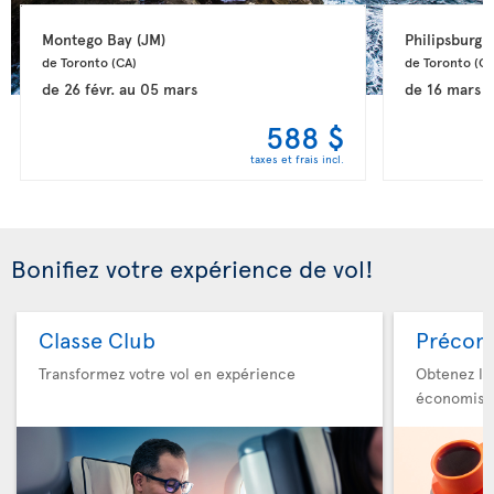
Montego Bay 
(JM)
Philipsburg 
(
de Toronto 
(CA)
de Toronto 
(CA
de
26 févr.
au
05 mars
de
16 mars
a
588 $
taxes et frais incl.
Bonifiez votre expérience de vol!
Classe Club
Précom
Transformez votre vol en expérience
Obtenez le
économise