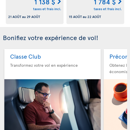
1 138 $
1 784 $
taxes et frais incl.
taxes et frais incl.
21 AOÛT
au
29 AOÛT
15 AOÛT
au
22 AOÛT
Bonifiez votre expérience de vol!
Classe Club
Précom
Transformez votre vol en expérience
Obtenez le
économise