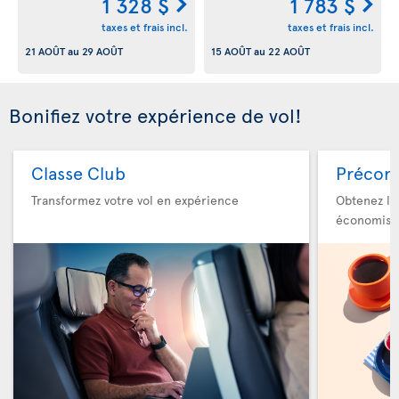
1 328 $
1 783 $
taxes et frais incl.
taxes et frais incl.
21 AOÛT
au
29 AOÛT
15 AOÛT
au
22 AOÛT
Bonifiez votre expérience de vol!
Classe Club
Précom
Transformez votre vol en expérience
Obtenez le
économise