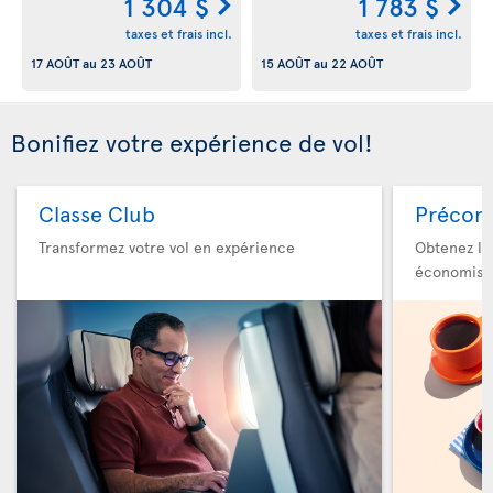
1 304 $
1 783 $
taxes et frais incl.
taxes et frais incl.
17 AOÛT
au
23 AOÛT
15 AOÛT
au
22 AOÛT
Bonifiez votre expérience de vol!
Classe Club
Précom
Transformez votre vol en expérience
Obtenez le
économise