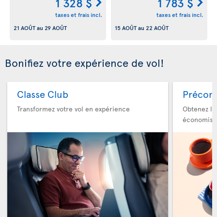
1 328 $
1 783 $
taxes et frais incl.
taxes et frais incl.
21 AOÛT
au
29 AOÛT
15 AOÛT
au
22 AOÛT
Bonifiez votre expérience de vol!
Classe Club
Précom
Transformez votre vol en expérience
Obtenez le
économise