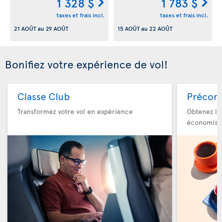
1 328 $
1 783 $
taxes et frais incl.
taxes et frais incl.
21 AOÛT
au
29 AOÛT
15 AOÛT
au
22 AOÛT
Bonifiez votre expérience de vol!
Classe Club
Précom
Transformez votre vol en expérience
Obtenez le
économise