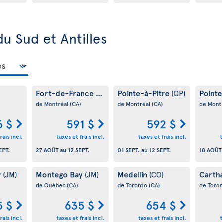
u Sud et Antilles
Fort-de-France
Pointe-à-Pitre
Point
(MQ)
(GP)
de Montréal
(CA)
de Montréal
(CA)
de Mont
6 $
591 $
592 $
rais incl.
taxes et frais incl.
taxes et frais incl.
EPT.
27 AOÛT
au
12 SEPT.
01 SEPT.
au
12 SEPT.
18 AOÛT
y
Montego Bay
Medellín
Carth
(JM)
(JM)
(CO)
de Québec
(CA)
de Toronto
(CA)
de Toro
5 $
635 $
654 $
rais incl.
taxes et frais incl.
taxes et frais incl.