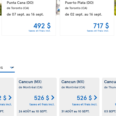
Punta Cana 
(DO)
Puerto Plata 
(DO)
de Toronto 
(CA)
de Toronto 
(CA)
de
07 sept.
au
16 sept.
de
02 sept.
au
16 sept.
492 $
717 $
taxes et frais incl.
taxes et frais incl.
Cancun
Cancun
Canc
(MX)
(MX)
de Montréal
(CA)
de Montréal
(CA)
de Thun
2 $
526 $
526 $
rais incl.
taxes et frais incl.
taxes et frais incl.
PT.
26 AOÛT
au
10 SEPT.
31 AOÛT
au
10 SEPT.
03 SEPT