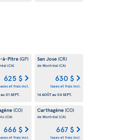
e-à-Pitre
San Jose
(GP)
(CR)
réal
(CA)
de Montréal
(CA)
625 $
630 $
taxes et frais incl.
taxes et frais incl.
au
01 SEPT.
14 AOÛT
au
04 SEPT.
agène
Carthagène
(CO)
(CO)
nto
(CA)
de Montréal
(CA)
666 $
667 $
taxes et frais incl.
taxes et frais incl.