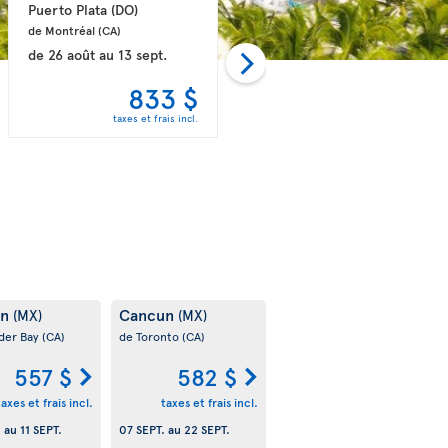
Puerto Plata 
(DO)
Punta Cana 
(DO)
de Montréal 
(CA)
de Québec 
(CA)
de
26 août
au
13 sept.
de
06 sept.
au
13 sept.
833 $
858 $
taxes et frais incl.
taxes et frais incl.
un
Cancun
(MX)
(MX)
der Bay
(CA)
de Toronto
(CA)
557 $
582 $
taxes et frais incl.
taxes et frais incl.
.
au
11 SEPT.
07 SEPT.
au
22 SEPT.