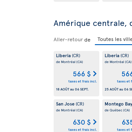
Amérique centrale, d
Aller-retour
de
Liberia
Liberia
(CR)
(CR)
de Montréal
(CA)
de Montréal
(CA)
566 $
56
taxes et frais incl.
taxes et f
18 AOÛT
au
06 SEPT.
25 AOÛT
au
06 S
San Jose
Montego Ba
(CR)
de Montréal
(CA)
de Québec
(CA)
630 $
63
taxes et frais incl.
taxes et f