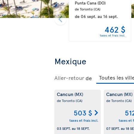
Punta Cana 
(DO)
de Toronto 
(CA)
de
06 sept.
au
16 sept.
462 $
taxes et frais incl.
Mexique
Aller-retour
de
Cancun
Cancun
(MX)
(MX)
de Toronto
(CA)
de Toronto
(CA)
503 $
51
taxes et frais incl.
taxes et f
03 SEPT.
au
18 SEPT.
07 SEPT.
au
18 SE