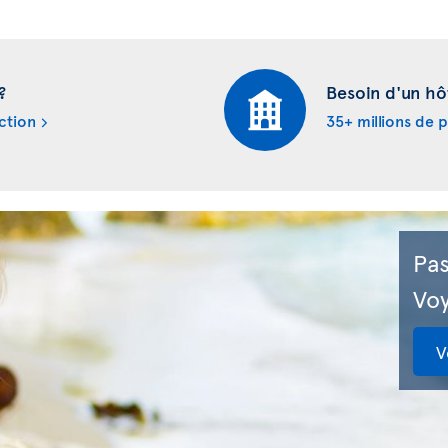
?
Besoin d'un hô
ction
35+ millions de 
Pas
Voy
V