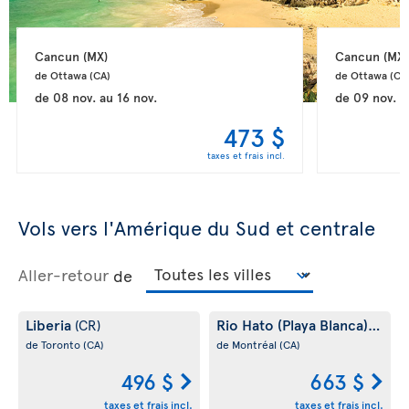
Cancun 
(MX)
Cancun 
(MX)
de Ottawa 
(CA)
de Ottawa 
(CA
de
08 nov.
au
16 nov.
de
09 nov.
a
473 $
taxes et frais incl.
Vols vers l'Amérique du Sud et centrale
Aller-retour
de
Liberia
Rio Hato (Playa Blanca)
(CR)
(PA)
de Toronto
(CA)
de Montréal
(CA)
496 $
663 $
taxes et frais incl.
taxes et frais incl.