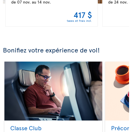
de
07 nov.
au
14 nov.
de
24 nov.
a
417 $
taxes et frais incl.
Bonifiez votre expérience de vol!
Classe Club
Précom