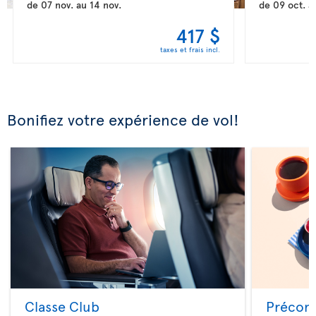
de
07 nov.
au
14 nov.
de
09 oct.
a
417 $
taxes et frais incl.
Bonifiez votre expérience de vol!
Classe Club
Précom