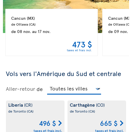
Cancun 
(MX)
Cancun 
(MX)
de Ottawa 
(CA)
de Ottawa 
(CA
de
08 nov.
au
17 nov.
de
09 nov.
a
473 $
taxes et frais incl.
Vols vers l'Amérique du Sud et centrale
Aller-retour
de
Liberia
Carthagène
(CR)
(CO)
de Toronto
(CA)
de Toronto
(CA)
496 $
665 $
taxes et frais incl.
taxes et frais incl.