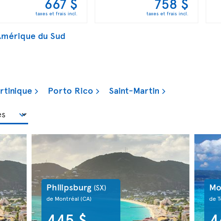
667 $
758 $
taxes et frais incl.
taxes et frais incl.
l'Amérique du Sud
rtinique
Porto Rico
Saint-Martin
Philipsburg
Mo
(SX)
de Montréal
(CA)
de 
445 $
4