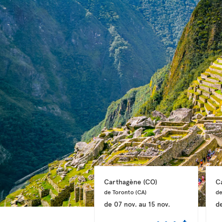
Carthagène 
(CO)
C
de Toronto 
(CA)
de
de
07 nov.
au
15 nov.
d