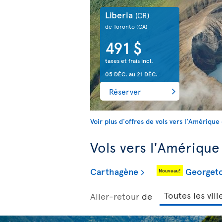
Liberia
(CR)
de Toronto
(CA)
491 $
taxes et frais incl.
05 DÉC.
au
21 DÉC.
Réserver
Voir plus d'offres de vols vers l'Amérique
Vols vers l'Amérique
Carthagène
Georget
Nouveau!
Aller-retour
de