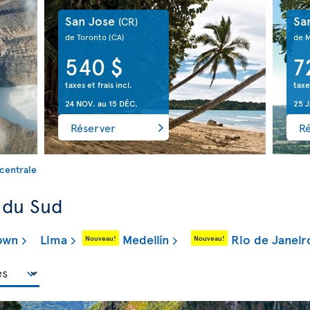
San Jose
Sa
(CR)
de Toronto
(CA)
de 
540 $
7
taxes et frais incl.
taxe
24 NOV.
au
15 DÉC.
25 
Réserver
R
 centrale
 du Sud
own
Lima
Medellín
Rio de Janeir
Nouveau!
Nouveau!