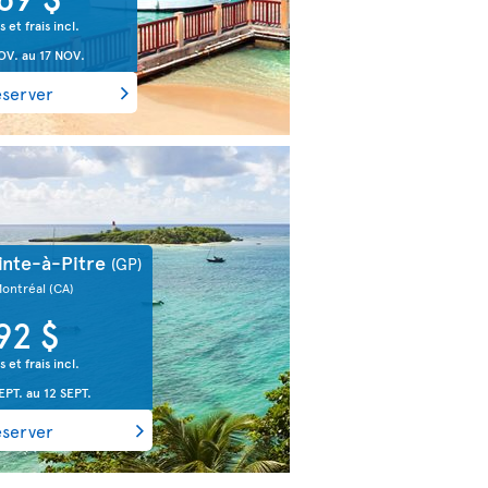
s et frais incl.
OV.
au
17 NOV.
éserver
inte-à-Pitre
(GP)
Montréal
(CA)
92 $
s et frais incl.
EPT.
au
12 SEPT.
éserver