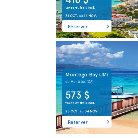
taxes et frais incl.
31 OCT.
au
14 NOV.
Réserver
Montego Bay
(JM)
de Montréal
(CA)
573 $
taxes et frais incl.
28 OCT.
au
04 NOV.
Réserver