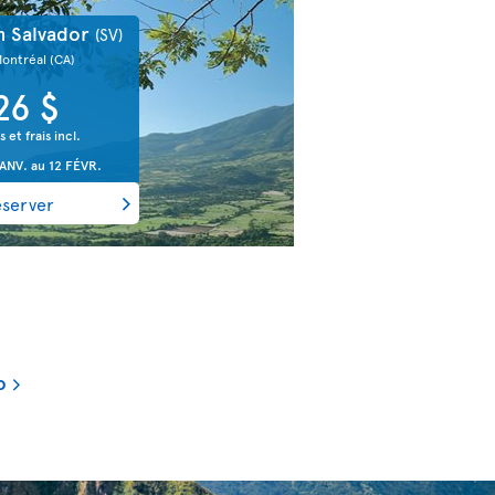
n Salvador
(SV)
Montréal
(CA)
26 $
s et frais incl.
JANV.
au
12 FÉVR.
éserver
o