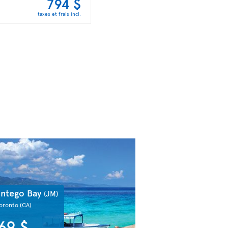
794 $
taxes et frais incl.
ntego Bay
(JM)
Toronto
(CA)
69 $