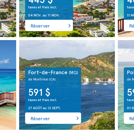
taxes et frais incl.
taxe
04 NOV.
au
11 NOV.
11 N
Réserver
R
Fort-de-France
Po
(MQ)
de Montréal
(CA)
de 
591 $
5
taxes et frais incl.
taxe
27 AOÛT
au
12 SEPT.
01 S
Réserver
R