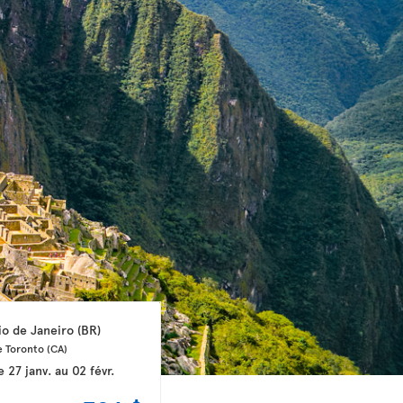
io de Janeiro 
(BR)
 Toronto 
(CA)
e
27 janv.
au
02 févr.