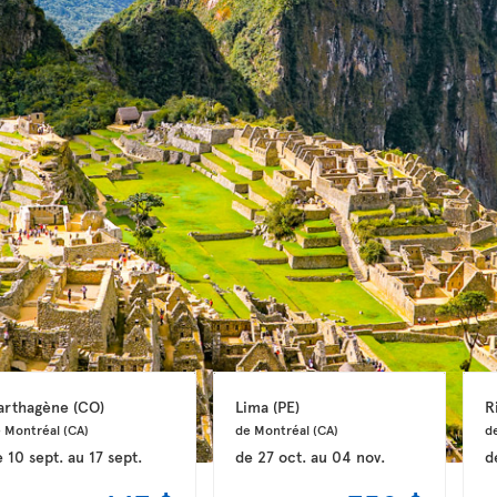
arthagène 
(CO)
Lima 
(PE)
R
 Montréal 
(CA)
de Montréal 
(CA)
de
e
10 sept.
au
17 sept.
de
27 oct.
au
04 nov.
d