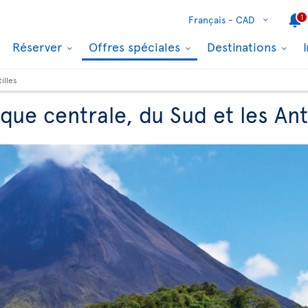
1
Français -
CAD
Réserver
Offres spéciales
Destinations
illes
ue centrale, du Sud et les Anti