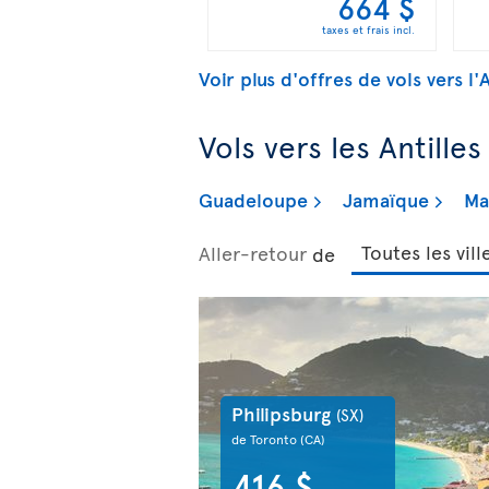
664 $
taxes et frais incl.
Voir plus d'offres de vols vers 
Vols vers les Antilles
Guadeloupe
Jamaïque
Ma
Aller-retour
de
Philipsburg
(SX)
de Toronto
(CA)
416 $