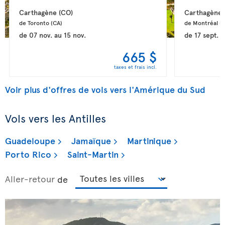
Carthagène 
(CO)
Carthagène 
de Toronto 
(CA)
de Montréal 
(
de
07 nov.
au
15 nov.
de
17 sept.
a
665 $
taxes et frais incl.
Voir plus d'offres de vols vers l'Amérique du Sud
Vols vers les Antilles
Guadeloupe
Jamaïque
Martinique
Porto Rico
Saint-Martin
Aller-retour
de