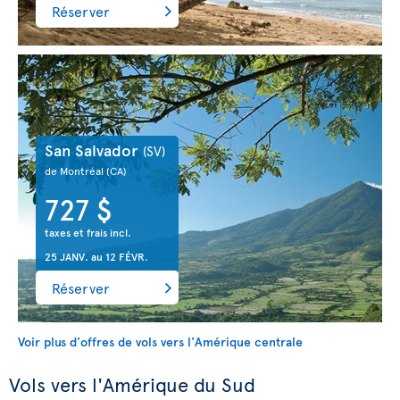
Réserver
San Salvador
(SV)
de Montréal
(CA)
727 $
taxes et frais incl.
25 JANV.
au
12 FÉVR.
Réserver
Voir plus d'offres de vols vers l'Amérique centrale
Vols vers l'Amérique du Sud