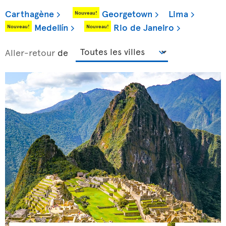
Carthagène
Georgetown
Lima
Nouveau!
Medellín
Rio de Janeiro
Nouveau!
Nouveau!
Aller-retour
de