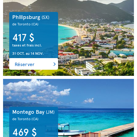
Philipsburg
(SX)
de Toronto
(CA)
417 $
taxes et frais incl.
31 OCT.
au
14 NOV.
Réserver
Montego Bay
(JM)
de Toronto
(CA)
469 $