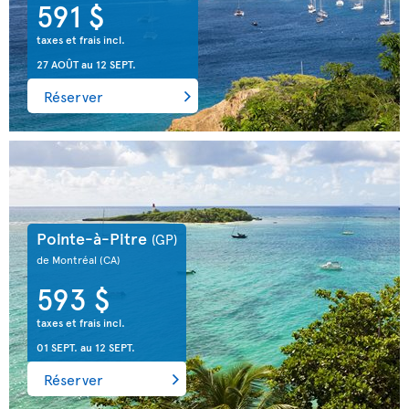
591 $
taxes et frais incl.
27 AOÛT
au
12 SEPT.
Réserver
Pointe-à-Pitre
(GP)
de Montréal
(CA)
593 $
taxes et frais incl.
01 SEPT.
au
12 SEPT.
Réserver