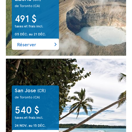
de Toronto
(CA)
491 $
taxes et frais incl.
05 DÉC.
au
21 DÉC.
Réserver
San Jose
(CR)
de Toronto
(CA)
540 $
taxes et frais incl.
24 NOV.
au
15 DÉC.