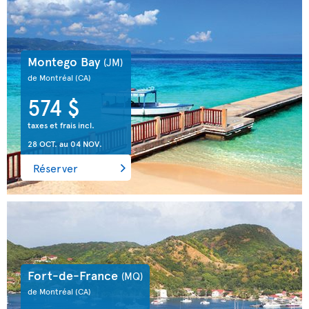
Montego Bay
(JM)
de Montréal
(CA)
574 $
taxes et frais incl.
28 OCT.
au
04 NOV.
Réserver
Fort-de-France
(MQ)
de Montréal
(CA)