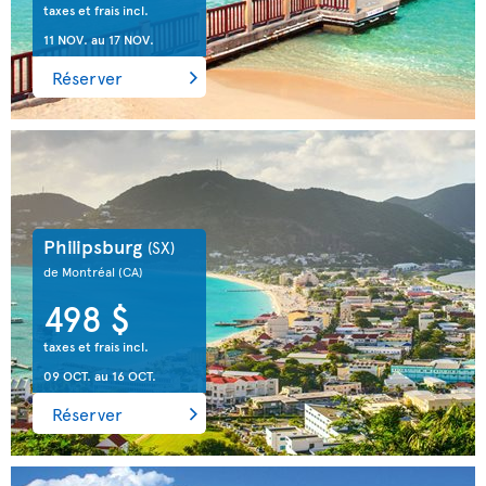
taxes et frais incl.
11 NOV.
au
17 NOV.
Réserver
Philipsburg
(SX)
de Montréal
(CA)
498 $
taxes et frais incl.
09 OCT.
au
16 OCT.
Réserver