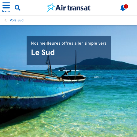
1
Menu
Vols Sud
Nos meilleures offres aller simple vers
Le Sud