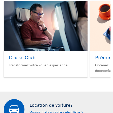
Classe Club
Précom
Transformez votre vol en expérience
Obtenez le
économise
Location de voiture?
Voyez notre vaste sélection