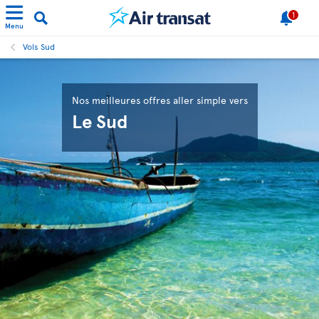
1
Menu
Vols Sud
Nos meilleures offres aller simple vers
Le Sud