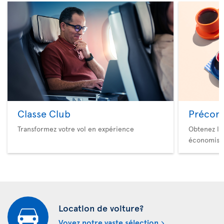
Classe Club
Précom
Transformez votre vol en expérience
Obtenez le
économise
Location de voiture?
Voyez notre vaste sélection