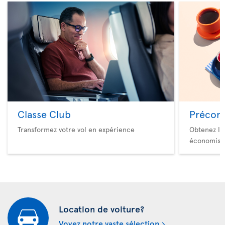
Classe Club
Précom
Transformez votre vol en expérience
Obtenez le
économise
Location de voiture?
Voyez notre vaste sélection