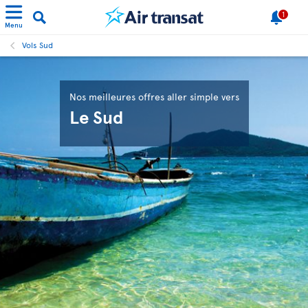
1
Menu
Vols Sud
Nos meilleures offres aller simple vers
Le Sud