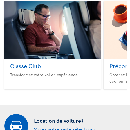
Classe Club
Précom
Transformez votre vol en expérience
Obtenez le
économise
Location de voiture?
Voyez notre vaste sélection