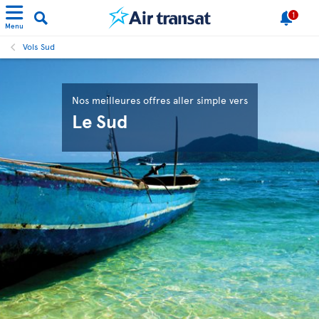
1
Menu
Vols Sud
Nos meilleures offres aller simple vers
Le Sud