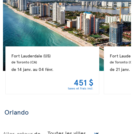
Fort Lauderdale 
(US)
Fort Lauderd
de Toronto 
(CA)
de Toronto 
(CA
de
14 janv.
au
04 févr.
de
21 janv.
a
451 $
taxes et frais incl.
Orlando
Aller-retour
de