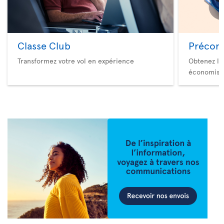
Classe Club
Précom
Transformez votre vol en expérience
Obtenez le
économise