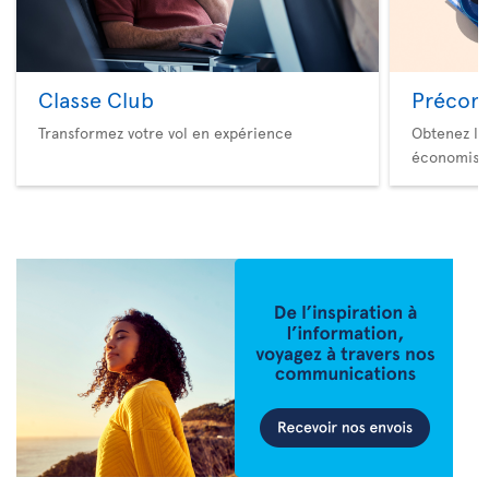
Classe Club
Précom
Transformez votre vol en expérience
Obtenez le
économise