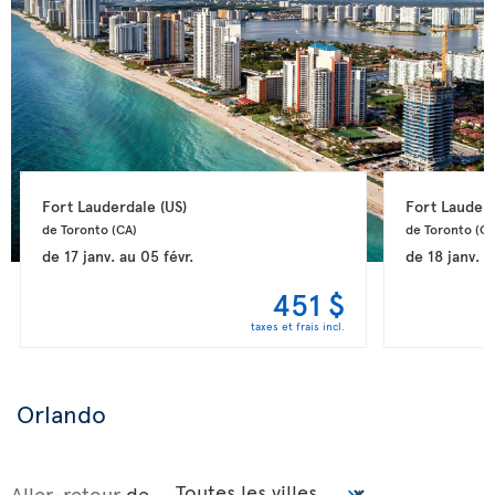
Fort Lauderdale 
(US)
Fort Lauderd
de Toronto 
(CA)
de Toronto 
(CA
de
17 janv.
au
05 févr.
de
18 janv.
a
451 $
taxes et frais incl.
Orlando
Aller-retour
de