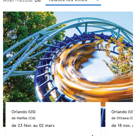
Orlando 
(US)
Orlando 
(US)
de Halifax 
(CA)
de Ottawa 
(CA
de
23 févr.
au
02 mars
de
18 nov.
a