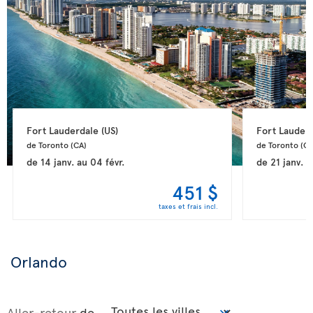
Fort Lauderdale 
(US)
Fort Lauderd
de Toronto 
(CA)
de Toronto 
(CA
de
14 janv.
au
04 févr.
de
21 janv.
a
451 $
taxes et frais incl.
Orlando
Aller-retour
de