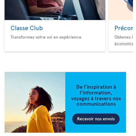
Classe Club
Précom
Transformez votre vol en expérience
Obtenez le
économise