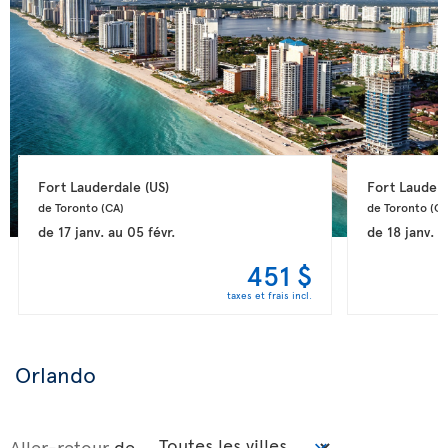
Fort Lauderdale 
(US)
Fort Lauderd
de Toronto 
(CA)
de Toronto 
(CA
de
17 janv.
au
05 févr.
de
18 janv.
a
451 $
taxes et frais incl.
Orlando
Aller-retour
de