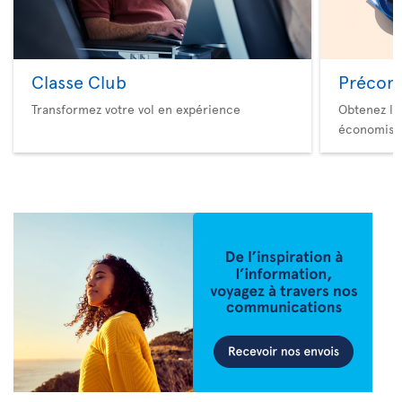
Classe Club
Précom
Transformez votre vol en expérience
Obtenez le
économise