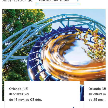
Orlando 
(US)
Orlando 
(US)
de Ottawa 
(CA)
de Ottawa 
(CA
de
18 nov.
au
03 déc.
de
25 nov.
a