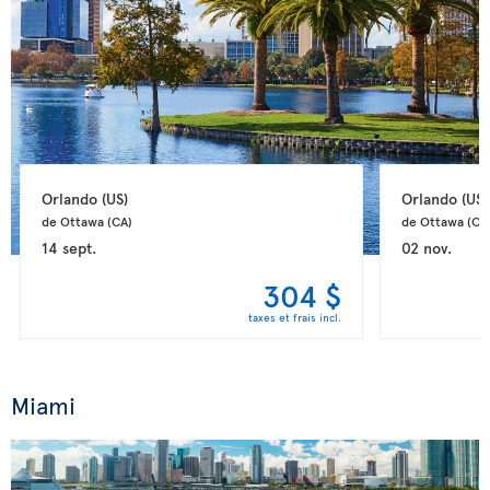
Orlando 
(US)
Orlando 
(US)
de Ottawa 
(CA)
de Ottawa 
(CA
14 sept.
02 nov.
304 $
taxes et frais incl.
Miami