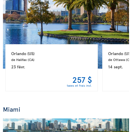
Orlando 
(US)
Orlando 
(US)
de Halifax 
(CA)
de Ottawa 
(CA
23 févr.
14 sept.
257 $
taxes et frais incl.
Miami