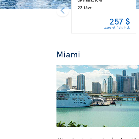
23 févr.
257 $
taxes et frais incl.
Miami