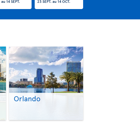
.
au
14 SEPT.
23 SEPT.
au
14 OCT.
Orlando
>
>