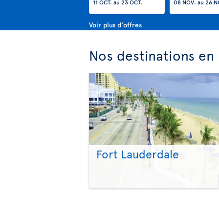
11 OCT.
au
23 OCT.
08 NOV.
au
26 N
Voir plus d'offres
Nos destinations en 
Fort Lauderdale