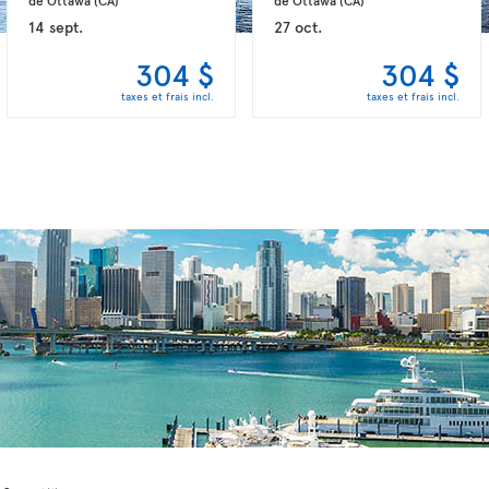
14 sept.
27 oct.
304 $
304 $
taxes et frais incl.
taxes et frais incl.