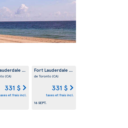
Lauderdale
Fort Lauderdale
(US)
(US)
nto
(CA)
de Toronto
(CA)
331 $
331 $
taxes et frais incl.
taxes et frais incl.
.
16 SEPT.