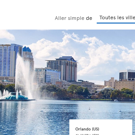
Aller simple
de
Orlando 
(US)
de Halifax 
(CA)