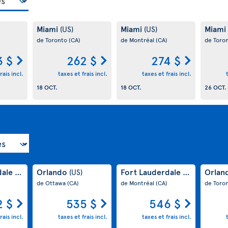
Miami
Miami
Miami
(US)
(US)
de Toronto
(CA)
de Montréal
(CA)
de Toro
3 $
262 $
274 $
rais incl.
taxes et frais incl.
taxes et frais incl.
18 OCT.
18 OCT.
26 OCT.
dale
Orlando
Fort Lauderdale
Orlan
(US)
(US)
(US)
de Ottawa
(CA)
de Montréal
(CA)
de Toro
2 $
535 $
546 $
rais incl.
taxes et frais incl.
taxes et frais incl.