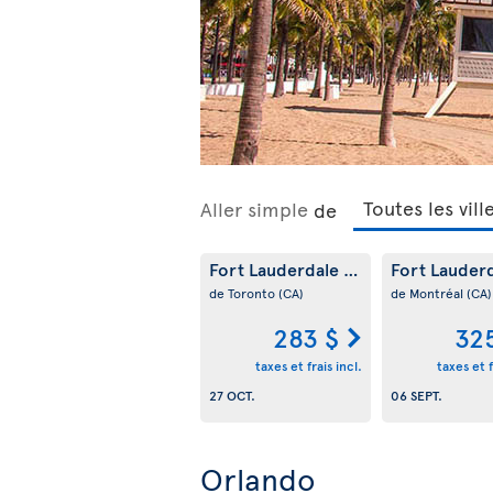
Aller simple
de
Fort Lauderdale
Fort Lauder
(US)
de Toronto
(CA)
de Montréal
(CA)
283 $
32
taxes et frais incl.
taxes et f
27 OCT.
06 SEPT.
Orlando