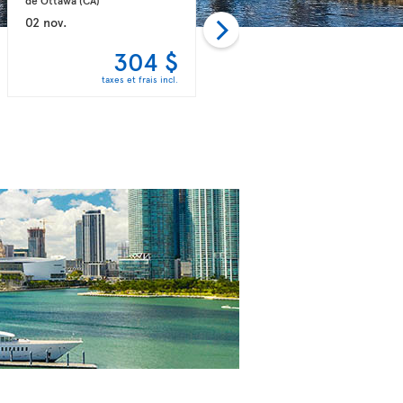
02 nov.
09 nov.
304 $
304 $
taxes et frais incl.
taxes et frais incl.