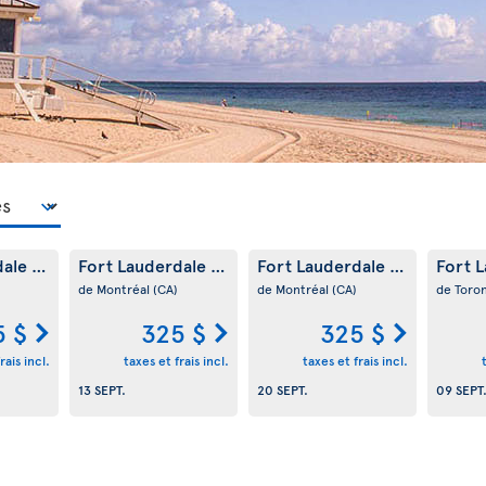
dale
Fort Lauderdale
Fort Lauderdale
Fort 
(US)
(US)
(US)
de Montréal
(CA)
de Montréal
(CA)
de Toro
5 $
325 $
325 $
rais incl.
taxes et frais incl.
taxes et frais incl.
13 SEPT.
20 SEPT.
09 SEPT