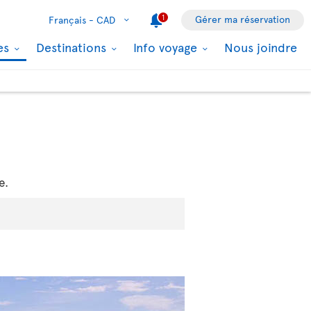
1
Gérer ma réservation
Français -
CAD
les
Destinations
Info voyage
Nous joindre
e.