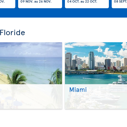
OV.
09 NOV.
au
26 NOV.
04 OCT.
au
22 OCT.
08 SEPT
Floride
Miami
>