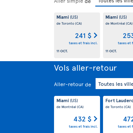
Aller simple
de
Miami
Miami
(US)
(US)
de Toronto
(CA)
de Montréal
(CA)
241 $
25
taxes et frais incl.
taxes et f
11 OCT.
11 OCT.
Vols aller-retour
Aller-retour
de
Miami
Fort Lauder
(US)
de Montréal
(CA)
de Toronto
(CA)
432 $
47
taxes et frais incl.
taxes et f