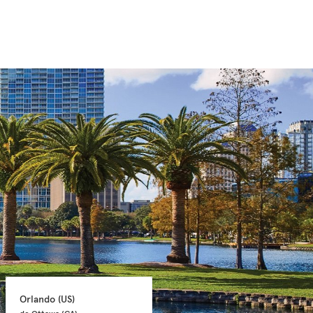
Orlando 
(US)
Orlando 
(US)
de Ottawa 
(CA)
de Ottawa 
(CA)