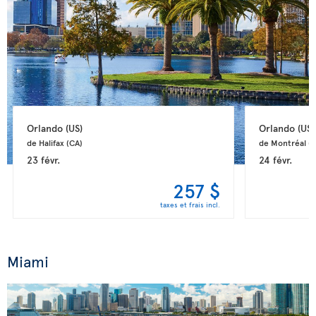
Orlando 
(US)
Orlando 
(US)
de Halifax 
(CA)
de Montréal 
(
23 févr.
24 févr.
257 $
taxes et frais incl.
Miami