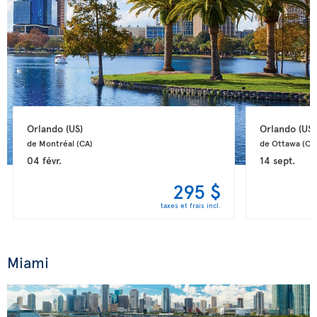
Orlando 
(US)
Orlando 
(US)
de Montréal 
(CA)
de Ottawa 
(CA
04 févr.
14 sept.
295 $
taxes et frais incl.
Miami